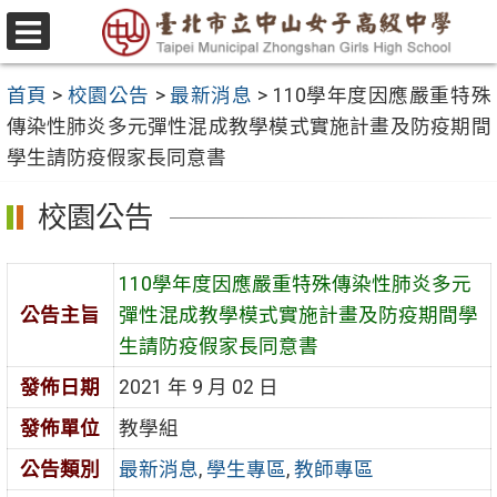
跳
至
選
主
單
首頁
>
校園公告
>
最新消息
>
110學年度因應嚴重特殊
要
傳染性肺炎多元彈性混成教學模式實施計畫及防疫期間
內
學生請防疫假家長同意書
容
區
校園公告
110學年度因應嚴重特殊傳染性肺炎多元
公告主旨
彈性混成教學模式實施計畫及防疫期間學
生請防疫假家長同意書
發佈日期
2021 年 9 月 02 日
發佈單位
教學組
公告類別
最新消息
,
學生專區
,
教師專區