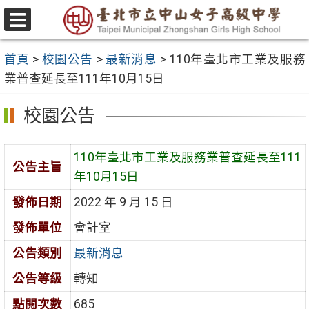
跳
至
選
主
單
首頁
>
校園公告
>
最新消息
>
110年臺北市工業及服務
要
業普查延長至111年10月15日
內
容
校園公告
區
110年臺北市工業及服務業普查延長至111
公告主旨
年10月15日
發佈日期
2022 年 9 月 15 日
發佈單位
會計室
公告類別
最新消息
公告等級
轉知
點閱次數
685