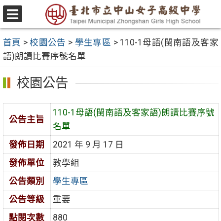
跳
至
選
主
單
首頁
>
校園公告
>
學生專區
>
110-1母語(閩南語及客家
要
語)朗讀比賽序號名單
內
容
校園公告
區
110-1母語(閩南語及客家語)朗讀比賽序號
公告主旨
名單
發佈日期
2021 年 9 月 17 日
發佈單位
教學組
公告類別
學生專區
公告等級
重要
點閱次數
880