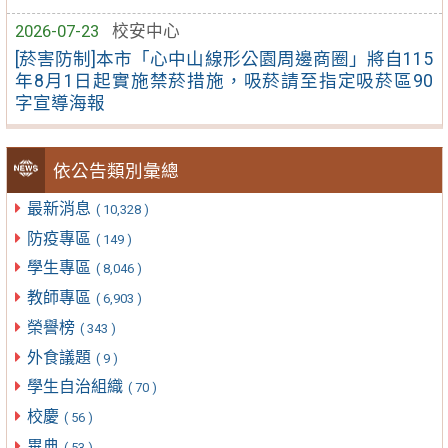
2026-07-23
校安中心
[菸害防制]本市「心中山線形公園周邊商圈」將自115
年8月1日起實施禁菸措施，吸菸請至指定吸菸區90
字宣導海報
依公告類別彙總
最新消息
( 10,328 )
防疫專區
( 149 )
學生專區
( 8,046 )
教師專區
( 6,903 )
榮譽榜
( 343 )
外食議題
( 9 )
學生自治組織
( 70 )
校慶
( 56 )
畢典
( 53 )