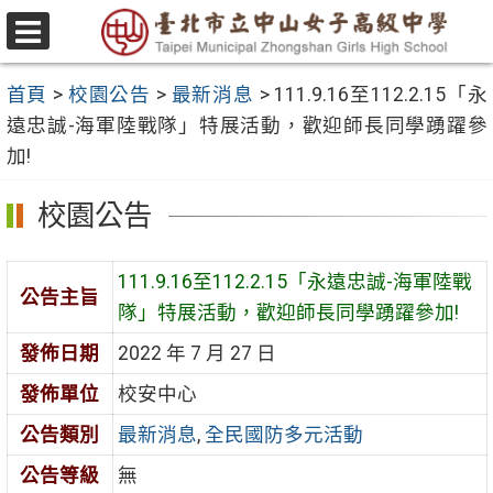
跳
至
選
主
單
首頁
>
校園公告
>
最新消息
>
111.9.16至112.2.15「永
要
遠忠誠-海軍陸戰隊」特展活動，歡迎師長同學踴躍參
內
加!
容
區
校園公告
111.9.16至112.2.15「永遠忠誠-海軍陸戰
公告主旨
隊」特展活動，歡迎師長同學踴躍參加!
發佈日期
2022 年 7 月 27 日
發佈單位
校安中心
公告類別
最新消息
,
全民國防多元活動
公告等級
無