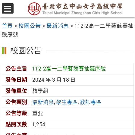
跳
至
選
主
單
首頁
>
校園公告
>
最新消息
>
112-2高一二學藝競賽抽
要
籤序號
內
容
校園公告
區
公告主旨
112-2高一二學藝競賽抽籤序號
發佈日期
2024 年 3 月 18 日
發佈單位
教學組
公告類別
最新消息
,
學生專區
,
教師專區
公告等級
重要
點閱次數
1,254