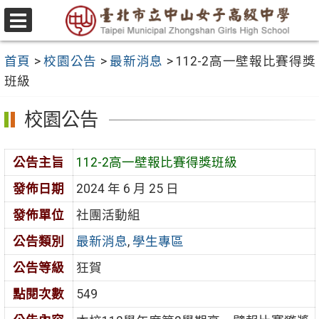
跳
至
選
主
單
首頁
>
校園公告
>
最新消息
>
112-2高一壁報比賽得獎
要
班級
內
容
校園公告
區
公告主旨
112-2高一壁報比賽得獎班級
發佈日期
2024 年 6 月 25 日
發佈單位
社團活動組
公告類別
最新消息
,
學生專區
公告等級
狂賀
點閱次數
549