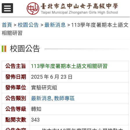
跳
至
選
主
單
首頁
>
校園公告
>
最新消息
>
113學年度暑期本土語文
要
相關研習
內
容
校園公告
區
公告主旨
113學年度暑期本土語文相關研習
發佈日期
2025 年 6 月 23 日
發佈單位
實驗研究組
公告類別
最新消息
,
教師專區
公告等級
轉知
點閱次數
343