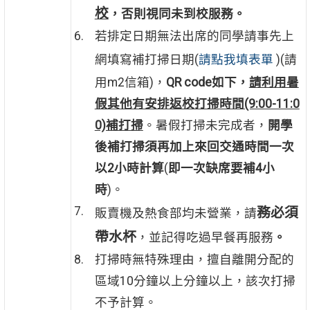
校
，否則視同未到校服務。
若排定日期無法出席的同學請事先上
網填寫補打掃日期(
請點我填表單
)(請
用m2信箱)，
QR code如下，
請利用暑
假其他有安排返校打掃時間(9:00-11:0
0)補打掃
。暑假打掃未完成者，
開學
後補打掃須再加上來回交通時間一次
以
2小時計算
(
即一次缺席要補4小
時
)。
務必須
販賣機及熱食部均未營業，請
帶水杯
，並記得吃過早餐再服務
。
打掃時無特殊理由，擅自離開分配的
區域10分鐘以上分鐘以上，該次打掃
不予計算。