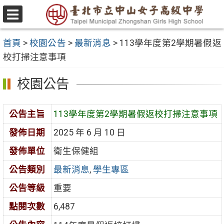
跳
至
選
主
單
首頁
>
校園公告
>
最新消息
>
113學年度第2學期暑假返
要
校打掃注意事項
內
容
校園公告
區
公告主旨
113學年度第2學期暑假返校打掃注意事項
發佈日期
2025 年 6 月 10 日
發佈單位
衛生保健組
公告類別
最新消息
,
學生專區
公告等級
重要
點閱次數
6,487