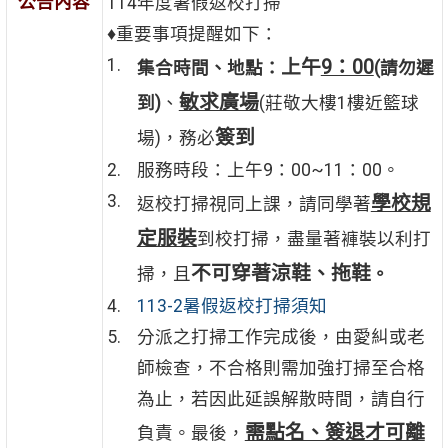
公告內容
114年度暑假返校打掃
♦重要事項提醒如下：
上午
9：00
集合時間、地點：
(請勿遲
敏求廣場
到)
、
(莊敬大樓1樓近籃球
簽到
場)，務必
服務時段：上午9：00~11：00。
學校規
返校打掃視同上課，請同學著
定服裝
到校打掃，盡量著褲裝以利打
不可穿著涼鞋、拖鞋
掃，且
。
113-2暑假返校打掃須知
分派之打掃工作完成後，由愛糾或老
師檢查，不合格則需加強打掃至合格
為止，若因此延誤解散時間，請自行
需點名、簽退才可離
負責。最後，