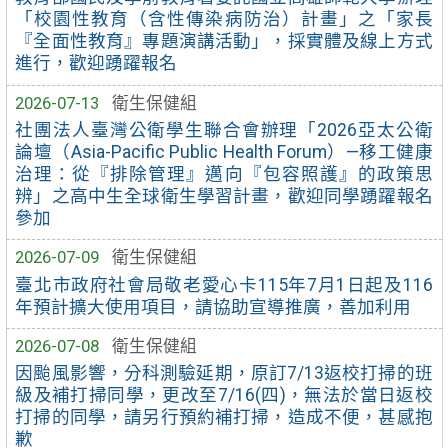
「校園性教育（含性傳染病防治）計畫」之「家長
『全面性教育』專題演講活動」，採實體及線上方式
進行，歡迎踴躍報名
2026-07-13
衛生保健組
社團法人臺灣公衛學生聯合會辦理「2026亞太公衛
論壇（Asia-Pacific Public Health Forum）—移工健康
治理：從『排除管理』邁向『包容照護』的政策思
辨」之高中生全球衛生學習計畫，歡迎同學踴躍報名
參加
2026-07-09
衛生保健組
臺北市政府社會局敬老愛心卡115年7月1日起及116
年預計擴大使用項目，請協助宣導推廣，善加利用
2026-07-08
衛生保健組
因颱風影響，分科測驗延期，原訂7/13返校打掃的班
級及補打掃同學，更改至7/16(四)，無法於當日返校
打掃的同學，請另行預約補打掃，造成不便，甚感抱
歉