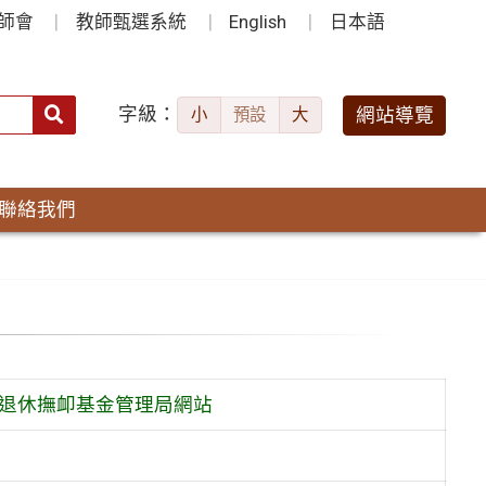
師會
教師甄選系統
English
日本語
字級：
送出
網站導覽
小
預設
大
搜
尋：
聯絡我們
員退休撫卹基金管理局網站