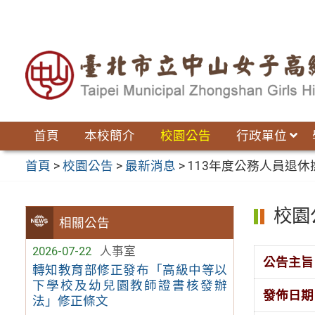
跳
至
主
要
內
容
區
首頁
本校簡介
校園公告
行政單位
首頁
>
校園公告
>
最新消息
>
113年度公務人員退
校園
相關公告
2026-07-22
人事室
公告主旨
轉知教育部修正發布「高級中等以
下學校及幼兒園教師證書核發辦
發佈日期
法」修正條文