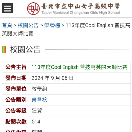
跳
至
選
主
單
首頁
>
校園公告
>
榮譽榜
>
113年度Cool English 普技高
要
英閱大師比賽
內
容
校園公告
區
公告主旨
113年度Cool English 普技高英閱大師比賽
發佈日期
2024 年 9 月 06 日
發佈單位
教學組
公告類別
榮譽榜
公告等級
狂賀
點閱次數
514