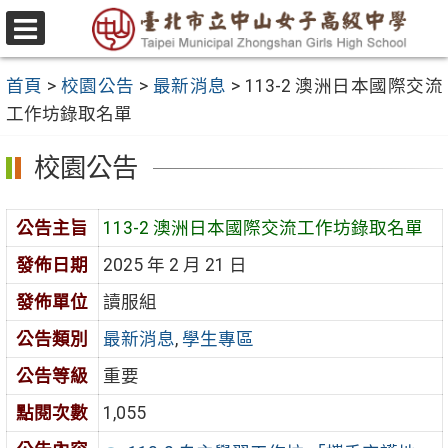
跳
至
選
主
單
首頁
>
校園公告
>
最新消息
>
113-2 澳洲日本國際交流
要
工作坊錄取名單
內
容
校園公告
區
公告主旨
113-2 澳洲日本國際交流工作坊錄取名單
發佈日期
2025 年 2 月 21 日
發佈單位
讀服組
公告類別
最新消息
,
學生專區
公告等級
重要
點閱次數
1,055