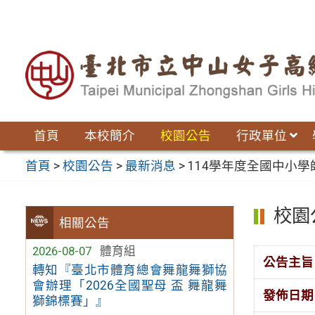
跳
至
主
要
內
容
區
首頁
本校簡介
校園公告
行政單位
首頁
>
校園公告
>
最新消息
>
114學年度全國中小學
校園
相關公告
2026-08-07
體育組
公告主旨
轉知『臺北市體育總會舞龍舞獅協
會辦理「2026全國聖母 盃 舞龍舞
發佈日期
獅錦標賽」』