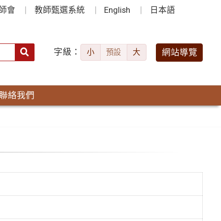
師會
教師甄選系統
English
日本語
字級：
送出
網站導覽
小
預設
大
搜
尋：
聯絡我們