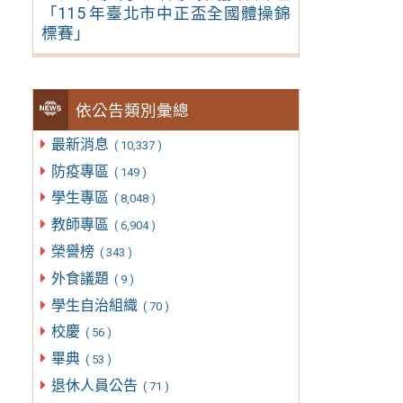
「115 年臺北市中正盃全國體操錦
標賽」
依公告類別彙總
最新消息
( 10,337 )
防疫專區
( 149 )
學生專區
( 8,048 )
教師專區
( 6,904 )
榮譽榜
( 343 )
外食議題
( 9 )
學生自治組織
( 70 )
校慶
( 56 )
畢典
( 53 )
退休人員公告
( 71 )