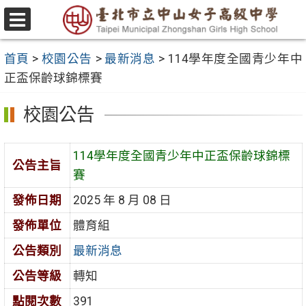
跳
至
選
主
單
首頁
>
校園公告
>
最新消息
>
114學年度全國青少年中
要
正盃保齡球錦標賽
內
容
校園公告
區
114學年度全國青少年中正盃保齡球錦標
公告主旨
賽
發佈日期
2025 年 8 月 08 日
發佈單位
體育組
公告類別
最新消息
公告等級
轉知
點閱次數
391