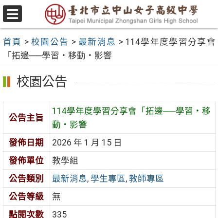
跳
至
選
主
單
首頁
>
校園公告
>
最新消息
>
114學年度學習分享會
要
「拓邊──學習‧移動‧影響
內
容
校園公告
區
114學年度學習分享會「拓邊──學習‧移
公告主旨
動‧影響
發佈日期
2026 年 1 月 15 日
發佈單位
教學組
公告類別
最新消息
,
學生專區
,
教師專區
公告等級
無
點閱次數
335