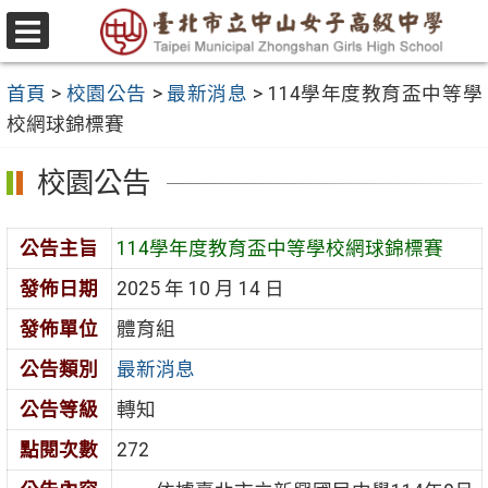
跳
至
選
主
單
首頁
>
校園公告
>
最新消息
>
114學年度教育盃中等學
要
校網球錦標賽
內
容
校園公告
區
公告主旨
114學年度教育盃中等學校網球錦標賽
發佈日期
2025 年 10 月 14 日
發佈單位
體育組
公告類別
最新消息
公告等級
轉知
點閱次數
272