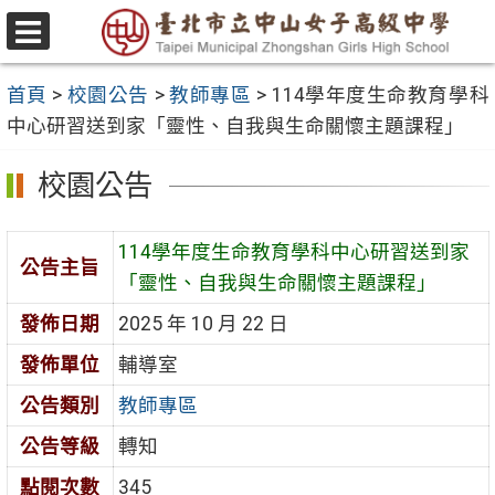
跳
至
選
主
單
首頁
>
校園公告
>
教師專區
>
114學年度生命教育學科
要
中心研習送到家「靈性、自我與生命關懷主題課程」
內
容
校園公告
區
114學年度生命教育學科中心研習送到家
公告主旨
「靈性、自我與生命關懷主題課程」
發佈日期
2025 年 10 月 22 日
發佈單位
輔導室
公告類別
教師專區
公告等級
轉知
點閱次數
345