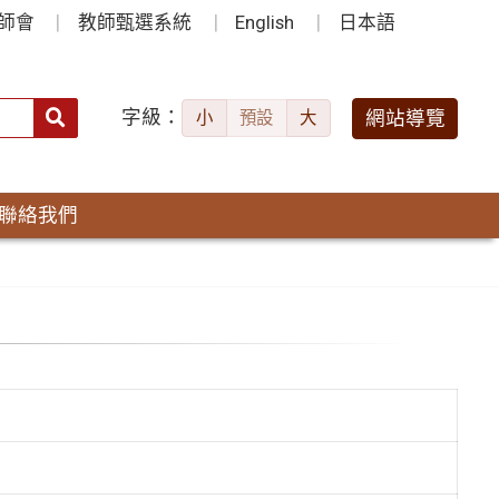
師會
教師甄選系統
English
日本語
字級：
送出
網站導覽
小
預設
大
搜
尋：
聯絡我們