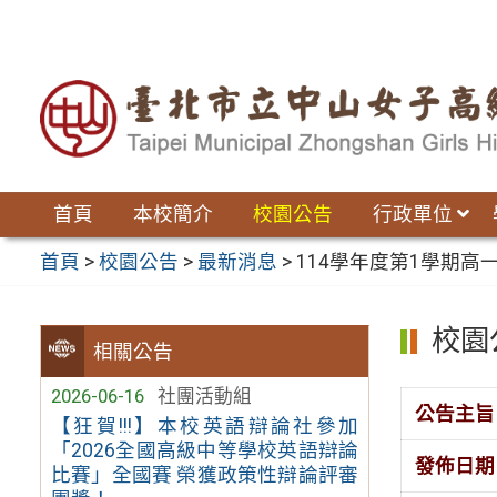
跳
至
主
要
內
容
區
首頁
本校簡介
校園公告
行政單位
首頁
>
校園公告
>
最新消息
>
114學年度第1學期高
校園
相關公告
2026-06-16
社團活動組
公告主旨
【狂賀!!!】本校英語辯論社參加
「2026全國高級中等學校英語辯論
發佈日期
比賽」全國賽 榮獲政策性辯論評審