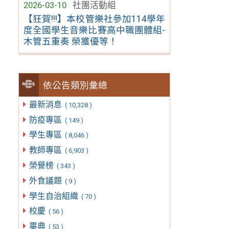
2026-03-10
社團活動組
【狂賀!!!】本校管樂社參加114學年
度全國學生音樂比賽高中職團體組-
木管五重奏 榮獲優等！
依公告類別彙總
最新消息
( 10,328 )
防疫專區
( 149 )
學生專區
( 8,046 )
教師專區
( 6,903 )
榮譽榜
( 343 )
外食議題
( 9 )
學生自治組織
( 70 )
校慶
( 56 )
畢典
( 53 )