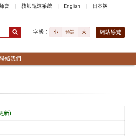
師會
教師甄選系統
English
日本語
字級：
送出
網站導覽
小
預設
大
搜
尋：
聯絡我們
更新)