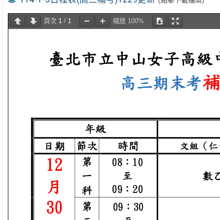
頁次
1
/
1
縮放
100%