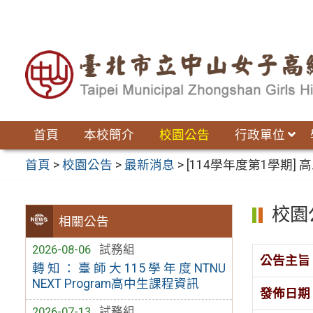
跳
至
主
要
內
容
區
首頁
本校簡介
校園公告
行政單位
首頁
>
校園公告
>
最新消息
>
[114學年度第1學期] 
校園
相關公告
2026-08-06
試務組
公告主旨
轉知：臺師大115學年度NTNU
NEXT Program高中生課程資訊
發佈日期
2026-07-13
試務組