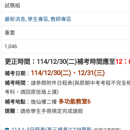
試務組
最新消息
,
學生專區
,
教師專區
重要
1,046
更正時間：114/12/30(二)補考時間應至
12：
114/12/30(二)、12/31(三)
補考日期
：
補考時間
：請參閱附件日程表(與原期中考考程不完全
考科，請回原班級上課)
多功能教室6
補考地點
：逸仙樓二樓
提醒
：請依學生手冊規定完成請假
114-1-3日程表(高三補考)1229更新
(點擊下載檔案)