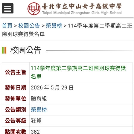
跳
至
選
主
單
首頁
>
校園公告
>
榮譽榜
>
114學年度第二學期高二班
要
際羽球賽得獎名單
內
容
校園公告
區
114學年度第二學期高二班際羽球賽得獎
公告主旨
名單
發佈日期
2026 年 5 月 29 日
發佈單位
體育組
公告類別
榮譽榜
公告等級
狂賀
點閱次數
382