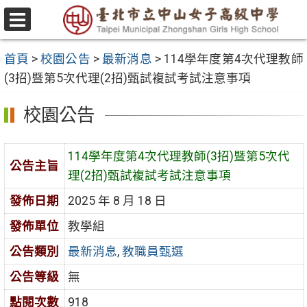
跳
至
選
主
單
首頁
>
校園公告
>
最新消息
>
114學年度第4次代理教師
要
(3招)暨第5次代理(2招)甄試複試考試注意事項
內
容
校園公告
區
114學年度第4次代理教師(3招)暨第5次代
公告主旨
理(2招)甄試複試考試注意事項
發佈日期
2025 年 8 月 18 日
發佈單位
教學組
公告類別
最新消息
,
教職員甄選
公告等級
無
點閱次數
918