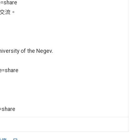
=share
談交流。
iversity of the Negev.
e=share
=share