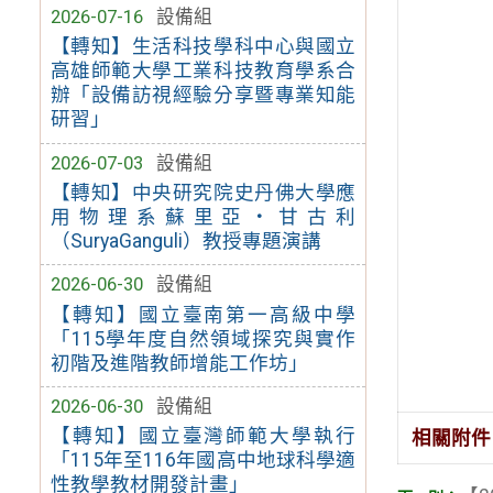
2026-07-16
設備組
【轉知】生活科技學科中心與國立
高雄師範大學工業科技教育學系合
辦「設備訪視經驗分享暨專業知能
研習」
2026-07-03
設備組
【轉知】中央研究院史丹佛大學應
用物理系蘇里亞・甘古利
（SuryaGanguli）教授專題演講
2026-06-30
設備組
【轉知】國立臺南第一高級中學
「115學年度自然領域探究與實作
初階及進階教師增能工作坊」
2026-06-30
設備組
【轉知】國立臺灣師範大學執行
相關附件
「115年至116年國高中地球科學適
性教學教材開發計畫」