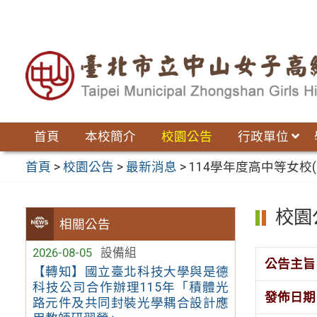
跳
至
主
要
內
容
區
首頁
本校簡介
校園公告
行政單位
首頁
>
校園公告
>
最新消息
>
114學年度高中等女
校園
相關公告
2026-08-05
設備組
公告主旨
【轉知】國立臺北科技大學與是德
科技公司合作辦理115年「積體光
發佈日期
路元件及共同封裝光學耦合設計應