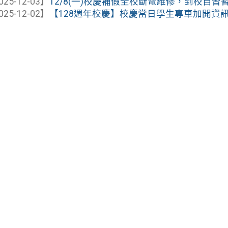
025-12-03】
12/8(一)校慶補假全校斷電維修，到校自習
025-12-02】
【128週年校慶】校慶當日學生專車加開資