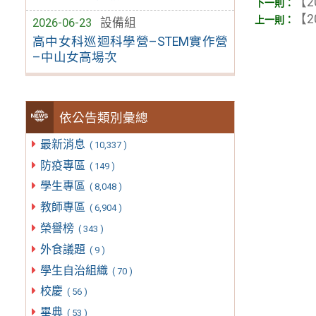
【2
【2
2026-06-23
設備組
高中女科巡迴科學營–STEM實作營
–中山女高場次
依公告類別彙總
最新消息
( 10,337 )
防疫專區
( 149 )
學生專區
( 8,048 )
教師專區
( 6,904 )
榮譽榜
( 343 )
外食議題
( 9 )
學生自治組織
( 70 )
校慶
( 56 )
畢典
( 53 )