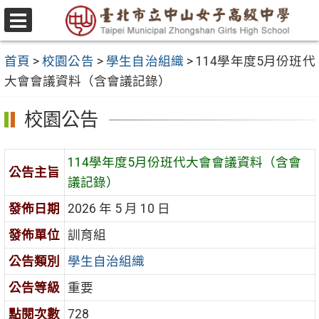
跳
至
選
主
單
首頁
>
校園公告
>
學生自治組織
>
114學年度5月份班代
要
大會會議資料（含會議記錄）
內
容
校園公告
區
114學年度5月份班代大會會議資料（含會
公告主旨
議記錄）
發佈日期
2026 年 5 月 10 日
發佈單位
訓育組
公告類別
學生自治組織
公告等級
重要
點閱次數
728