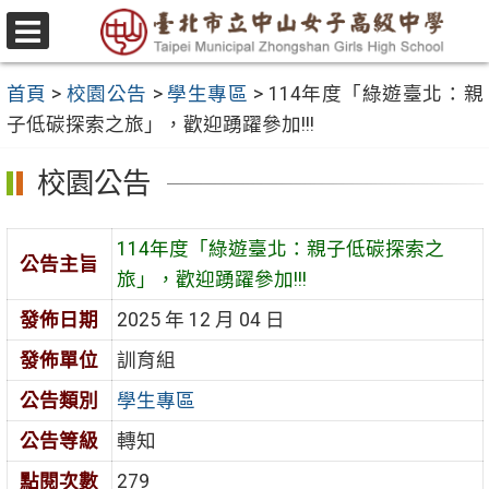
跳
至
選
主
單
首頁
>
校園公告
>
學生專區
>
114年度「綠遊臺北：親
要
子低碳探索之旅」，歡迎踴躍參加!!!
內
容
校園公告
區
114年度「綠遊臺北：親子低碳探索之
公告主旨
旅」，歡迎踴躍參加!!!
發佈日期
2025 年 12 月 04 日
發佈單位
訓育組
公告類別
學生專區
公告等級
轉知
點閱次數
279