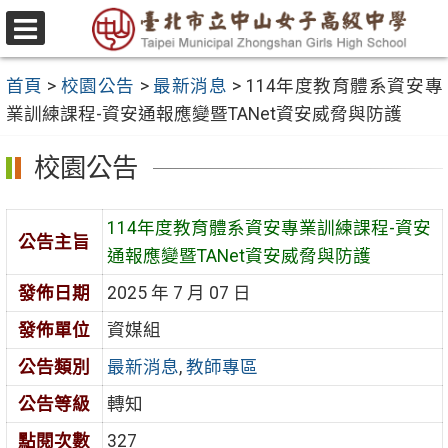
跳
至
選
主
單
首頁
>
校園公告
>
最新消息
>
114年度教育體系資安專
要
業訓練課程-資安通報應變暨TANet資安威脅與防護
內
容
校園公告
區
114年度教育體系資安專業訓練課程-資安
公告主旨
通報應變暨TANet資安威脅與防護
發佈日期
2025 年 7 月 07 日
發佈單位
資媒組
公告類別
最新消息
,
教師專區
公告等級
轉知
點閱次數
327