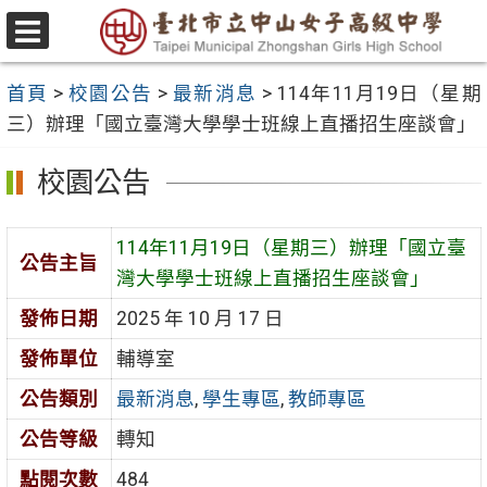
跳
至
選
主
單
首頁
>
校園公告
>
最新消息
>
114年11月19日（星期
要
三）辦理「國立臺灣大學學士班線上直播招生座談會」
內
容
校園公告
區
114年11月19日（星期三）辦理「國立臺
公告主旨
灣大學學士班線上直播招生座談會」
發佈日期
2025 年 10 月 17 日
發佈單位
輔導室
公告類別
最新消息
,
學生專區
,
教師專區
公告等級
轉知
點閱次數
484