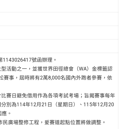
143026417號函辦理。
型活動之一，並獲世界田徑總會（WA）金標籤認
賽事，屆時將有2萬8,000名國內外跑者參賽，依
於比賽日避免借用作為各項考試考場；旨揭賽事每年
別為114年12月21日（星期日）、115年12月20
因應。
逢市民廣場整修工程，爰賽道起點位置將做調整。