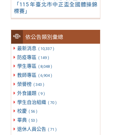
「115 年臺北市中正盃全國體操錦
標賽」
依公告類別彙總
最新消息
( 10,337 )
防疫專區
( 149 )
學生專區
( 8,048 )
教師專區
( 6,904 )
榮譽榜
( 343 )
外食議題
( 9 )
學生自治組織
( 70 )
校慶
( 56 )
畢典
( 53 )
退休人員公告
( 71 )