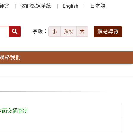
師會
教師甄選系統
English
日本語
字級：
送出
網站導覽
小
預設
大
搜
尋：
聯絡我們
道全面交通管制