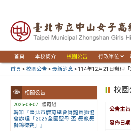
跳
至
主
要
內
容
區
首頁
本校簡介
校園公告
行政單位
首頁
>
校園公告
>
最新消息
>
114年12月21日辦
校園
相關公告
2026-08-07
體育組
公告主旨
轉知『臺北市體育總會舞龍舞獅協
會辦理「2026全國聖母 盃 舞龍舞
發佈日期
獅錦標賽」』