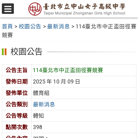
跳
至
選
主
單
首頁
>
校園公告
>
最新消息
>
114臺北市中正盃田徑賽
要
競賽
內
容
校園公告
區
公告主旨
114臺北市中正盃田徑賽競賽
發佈日期
2025 年 10 月 09 日
發佈單位
體育組
公告類別
最新消息
公告等級
轉知
點閱次數
398