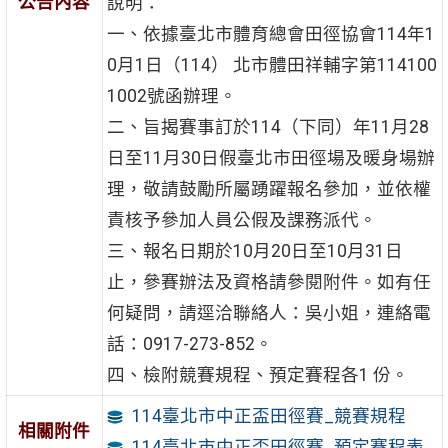
公告內容
說明：
一、依據臺北市體育總會田徑協會114年1
0月1日（114） 北市體田祥輔字第114100
1002號函辦理。
二、旨揭賽事訂於114（下同）年11月28
日至11月30日假臺北市田徑場及暖身場辦
理，敬請鼓勵所屬踴躍報名參加，並依權
責核予參加人員公假及課務派代。
三、報名日期於10月20日至10月31日
止，參賽辦法及資格請參閱附件。如有任
何疑問，請逕洽聯絡人：吳小姐，連絡電
話：0917-273-852。
四、檢附競賽規程、預定賽程各1 份。
114臺北市中正盃田徑賽_競賽規程
相關附件
114臺北市中正盃田徑賽_預定賽程表