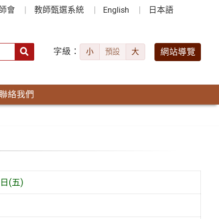
師會
教師甄選系統
English
日本語
字級：
送出
網站導覽
小
預設
大
搜
尋：
聯絡我們
日(五)