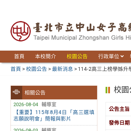
跳
至
主
要
內
容
區
首頁
本校簡介
校園公告
行政單位
首頁
>
校園公告
>
最新消息
>
114-2高三上榜學姊升
校園
相關公告
2026-08-04
輔導室
公告主旨
【重要】115年8月4日「高三選填
志願說明會」簡報與影片
發佈日期
2026-08-03
輔導室