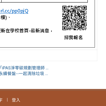
AS淨零碳規劃管理師 ...
餐盤--一起清除垃圾 ...
字
登入