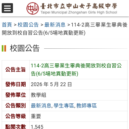
跳
至
選
主
單
首頁
>
校園公告
>
最新消息
>
114-2高三畢業生畢典後
要
開放到校自習公告(6/5場地異動更新)
內
容
校園公告
區
114-2高三畢業生畢典後開放到校自習公
公告主旨
告(6/5場地異動更新)
發佈日期
2026 年 5 月 22 日
發佈單位
教學組
公告類別
最新消息
,
學生專區
,
教師專區
公告等級
重要
點閱次數
1,545