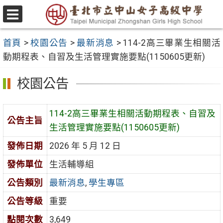
跳
至
選
主
單
首頁
>
校園公告
>
最新消息
>
114-2高三畢業生相關活
要
動期程表、自習及生活管理實施要點(1150605更新)
內
容
校園公告
區
114-2高三畢業生相關活動期程表、自習及
公告主旨
生活管理實施要點(1150605更新)
發佈日期
2026 年 5 月 12 日
發佈單位
生活輔導組
公告類別
最新消息
,
學生專區
公告等級
重要
點閱次數
3,649