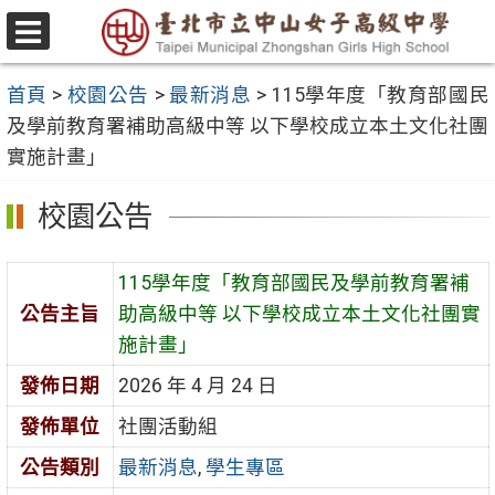
跳
至
選
主
單
首頁
>
校園公告
>
最新消息
>
115學年度「教育部國民
要
及學前教育署補助高級中等 以下學校成立本土文化社團
內
實施計畫」
容
區
校園公告
115學年度「教育部國民及學前教育署補
公告主旨
助高級中等 以下學校成立本土文化社團實
施計畫」
發佈日期
2026 年 4 月 24 日
發佈單位
社團活動組
公告類別
最新消息
,
學生專區