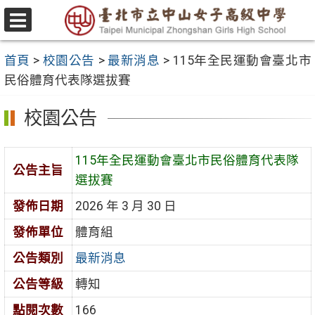
跳
至
選
主
單
首頁
>
校園公告
>
最新消息
>
115年全民運動會臺北市
要
民俗體育代表隊選拔賽
內
容
校園公告
區
115年全民運動會臺北市民俗體育代表隊
公告主旨
選拔賽
發佈日期
2026 年 3 月 30 日
發佈單位
體育組
公告類別
最新消息
公告等級
轉知
點閱次數
166