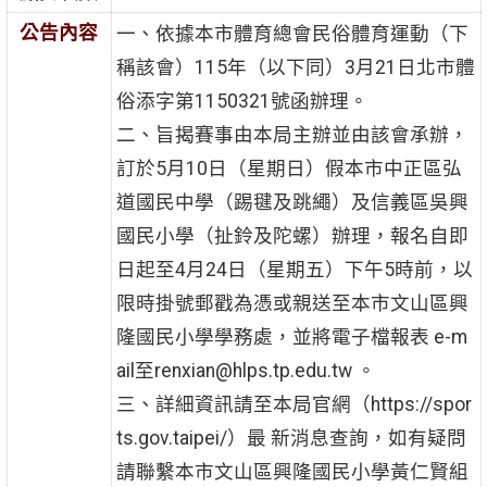
公告內容
一、依據本市體育總會民俗體育運動（下
稱該會）115年（以下同）3月21日北市體
俗添字第1150321號函辦理。
二、旨揭賽事由本局主辦並由該會承辦，
訂於5月10日（星期日）假本市中正區弘
道國民中學（踢毽及跳繩）及信義區吳興
國民小學（扯鈴及陀螺）辦理，報名自即
日起至4月24日（星期五）下午5時前，以
限時掛號郵戳為憑或親送至本市文山區興
隆國民小學學務處，並將電子檔報表 e-m
ail至renxian@hlps.tp.edu.tw 。
三、詳細資訊請至本局官網（https://spor
ts.gov.taipei/）最 新消息查詢，如有疑問
請聯繫本市文山區興隆國民小學黃仁賢組