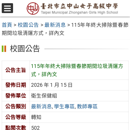
跳
至
選
主
單
首頁
>
校園公告
>
最新消息
>
115年年終大掃除暨春節
要
期間垃圾清運方式，詳內文
內
容
校園公告
區
115年年終大掃除暨春節期間垃圾清運方
公告主旨
式，詳內文
發佈日期
2026 年 1 月 15 日
發佈單位
衛生保健組
公告類別
最新消息
,
學生專區
,
教師專區
公告等級
轉知
點閱次數
502