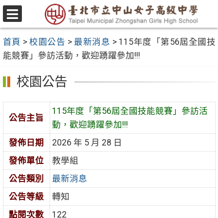
跳
至
選
主
單
首頁
>
校園公告
>
最新消息
>
115年度「第56屆全國技
要
能競賽」參訪活動，歡迎踴躍參加!!!
內
容
校園公告
區
115年度「第56屆全國技能競賽」參訪活
公告主旨
動，歡迎踴躍參加!!!
發佈日期
2026 年 5 月 28 日
發佈單位
教學組
公告類別
最新消息
公告等級
轉知
點閱次數
122