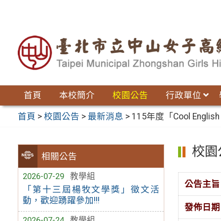
跳
至
主
要
內
容
區
首頁
本校簡介
校園公告
行政單位
首頁
>
校園公告
>
最新消息
>
115年度「Cool Eng
校園
相關公告
2026-07-29
教學組
公告主旨
「第十三屆楊牧文學獎」徵文活
動，歡迎踴躍參加!!!
發佈日期
2026-07-24
教學組