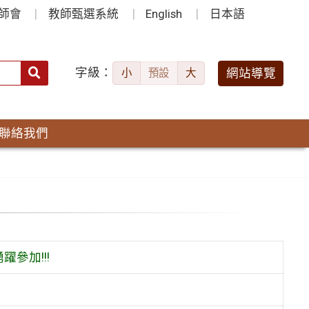
師會
教師甄選系統
English
日本語
字級：
送出
網站導覽
小
預設
大
搜
尋：
聯絡我們
躍參加!!!