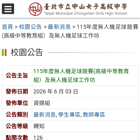
跳
至
選
主
單
首頁
>
校園公告
>
最新消息
>
115年度無人機足球競賽
要
(高級中等教育組）及無人機足球工作坊
內
容
校園公告
區
115年度無人機足球競賽(高級中等教育
公告主旨
組）及無人機足球工作坊
發佈日期
2026 年 6 月 03 日
發佈單位
資媒組
公告類別
最新消息
,
學生專區
,
教師專區
公告等級
轉知
點閱次數
126