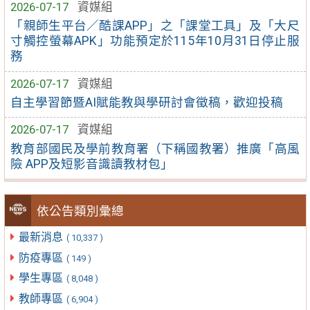
2026-07-17
資媒組
「親師生平台／酷課APP」之「課堂工具」及「大尺
寸觸控螢幕APK」功能預定於115年10月31日停止服
務
2026-07-17
資媒組
自主學習節暨AI賦能教與學研討會徵稿，歡迎投稿
2026-07-17
資媒組
教育部國民及學前教育署（下稱國教署）推廣「高風
險 APP及短影音識讀教材包」
依公告類別彙總
最新消息
( 10,337 )
防疫專區
( 149 )
學生專區
( 8,048 )
教師專區
( 6,904 )