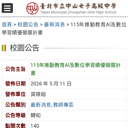
跳
至
選
主
單
首頁
>
校園公告
>
最新消息
>
115年推動教育AI及數位
要
學習績優徵選計畫
內
容
校園公告
區
115年推動教育AI及數位學習績優徵選計
公告主旨
畫
發佈日期
2026 年 5 月 11 日
發佈單位
資媒組
公告類別
最新消息
,
教師專區
公告等級
轉知
點閱次數
140