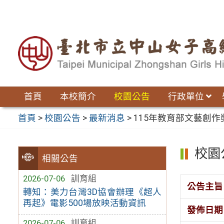
跳
至
主
要
內
容
區
首頁
本校簡介
校園公告
行政單位
首頁
>
校園公告
>
最新消息
>
115年教育部文藝創
校園
相關公告
2026-07-06
訓育組
公告主旨
轉知：美力台灣3D協會辦理《超人
再起》電影500場放映活動資訊
發佈日期
2026-07-06
訓育組