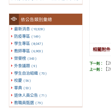
依公告類別彙總
最新消息
( 10,328 )
防疫專區
( 149 )
學生專區
( 8,047 )
相關附件
教師專區
( 6,903 )
榮譽榜
( 343 )
【2
外食議題
( 9 )
【2
學生自治組織
( 70 )
校慶
( 56 )
畢典
( 53 )
退休人員公告
( 71 )
教職員甄選
( 79 )