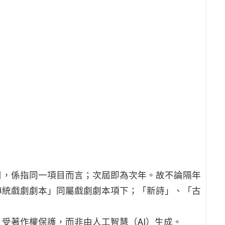
目，係指同一項目而言；次屆即為次年。故不論隔年
傳統戲劇劇本」同屬戲劇劇本項下；「新詩」、「古
受著作權保護，而非由人工智慧（AI）生成。