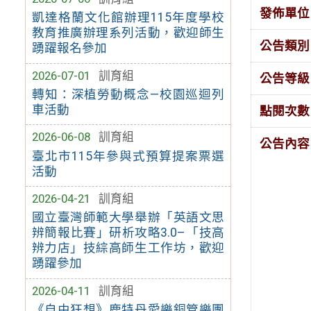
發佈單位
凱達格蘭文化館辦理115年度學校
教育推廣辦理系列活動，歡迎師生
公告類別
踴躍報名參加
2026-07-01
訓育組
公告等級
轉知：深植勞動概念—校園巡迴列
車活動
點閱次數
2026-06-08
訓育組
公告內容
臺北市115年參與式預算提案票選
活動
2026-04-21
訓育組
國立臺灣師範大學舉辦「英語文思
辨簡報比賽」研析攻略3.0–「技高
辨力店」技綜高師生工作坊，歡迎
踴躍參加
2026-04-11
訓育組
《自由狂想》鹿特丹愛樂銅管樂團