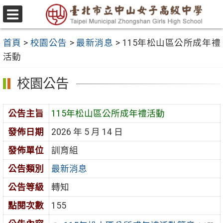
跳
至
選
主
單
首頁
>
校園公告
>
最新消息
>
115年松山區公所成年禮
要
活動
內
容
校園公告
區
公告主旨
115年松山區公所成年禮活動
發佈日期
2026 年 5 月 14 日
發佈單位
訓育組
公告類別
最新消息
公告等級
轉知
點閱次數
155