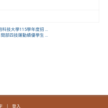
大學115學年度招 ...
部四技運動績優學生 ...
字
登入