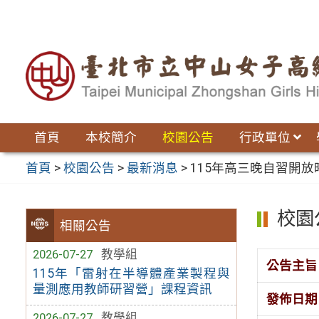
跳
至
主
要
內
容
區
首頁
本校簡介
校園公告
行政單位
首頁
>
校園公告
>
最新消息
>
115年高三晚自習開放時間
校園
相關公告
2026-07-27
教學組
公告主旨
115年「雷射在半導體產業製程與
量測應用教師研習營」課程資訊
發佈日期
2026-07-27
教學組