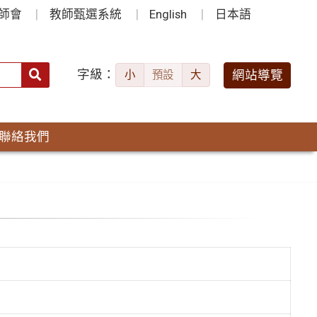
師會
教師甄選系統
English
日本語
字級：
送出
網站導覽
小
預設
大
搜
尋：
聯絡我們