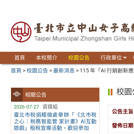
跳
至
主
要
內
容
區
首頁
本校簡介
校園公告
行政單位
首頁
>
校園公告
>
最新消息
>
115 年「AI 行銷創
校園
相關公告
2026-07-27
資媒組
公告主旨
臺北市稅捐稽徵處舉辦「《北市稅
之心：稅務智能管 家計畫》AI互動
發佈日期
遊戲」租稅宣導活動，歡迎參加