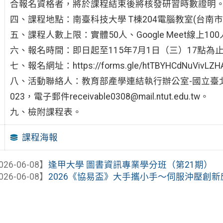
合報名資格者，將於課程結束後將核發研習時數證明
四、課程地點：南臺科技大學 T棟204電腦教室(台南市永康
五、課程人數上限：實體50人、Google Meet線上10
六、報名時間：即日起至115年7月1日（三）17點
七、報名網址：https://forms.gle/htTBYHCdNuVivLZH
八、活動聯絡人：教育部產學連結執行辦公室-國立臺北科技大
023，電子郵件receivable0308@mail.ntut.edu.tw。
九、檢附課程表。
課程海報
026-06-08】
逢甲大學 圖書資訊專業學分班（第21期）
026-06-08】
2026《協易盃》大手攜小手～伺服沖壓創