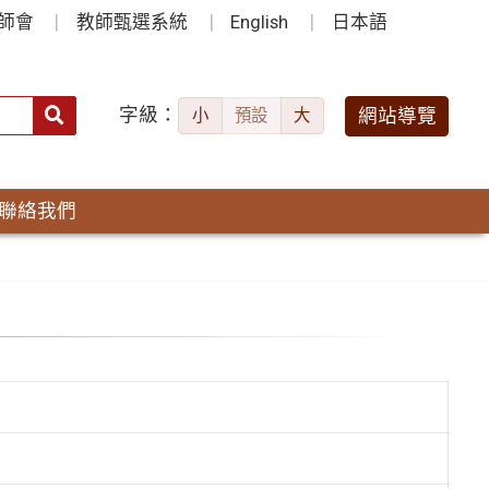
師會
教師甄選系統
English
日本語
字級：
送出
網站導覽
小
預設
大
搜
尋：
聯絡我們