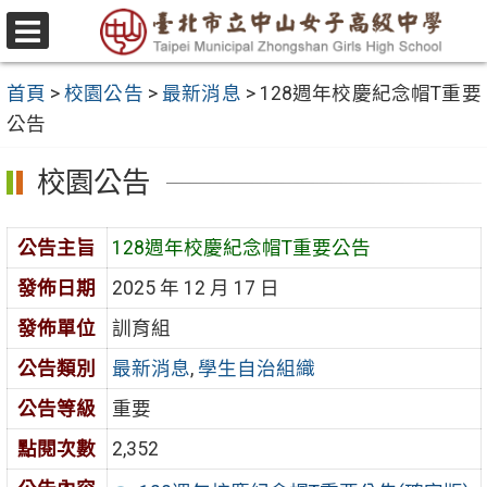
跳
至
選
主
單
首頁
>
校園公告
>
最新消息
>
128週年校慶紀念帽T重要
要
公告
內
容
校園公告
區
公告主旨
128週年校慶紀念帽T重要公告
發佈日期
2025 年 12 月 17 日
發佈單位
訓育組
公告類別
最新消息
,
學生自治組織
公告等級
重要
點閱次數
2,352