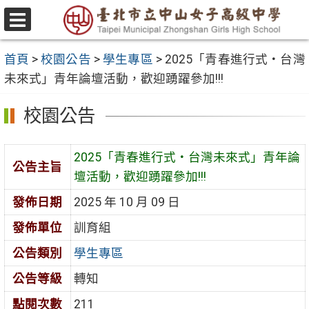
跳
至
選
主
單
首頁
>
校園公告
>
學生專區
>
2025「青春進行式‧台灣
要
未來式」青年論壇活動，歡迎踴躍參加!!!
內
容
校園公告
區
2025「青春進行式‧台灣未來式」青年論
公告主旨
壇活動，歡迎踴躍參加!!!
發佈日期
2025 年 10 月 09 日
發佈單位
訓育組
公告類別
學生專區
公告等級
轉知
點閱次數
211