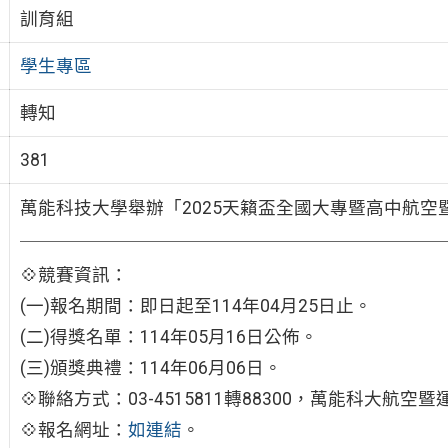
訓育組
學生專區
轉知
381
萬能科技大學舉辦「2025天籟盃全國大專暨高中航
💠競賽資訊：
(一)報名期間：即日起至114年04月25日止。
(二)得獎名單：114年05月16日公佈。
(三)頒獎典禮：114年06月06日。
💠聯絡方式：03-4515811轉88300，萬能科大航
💠報名網址：
如連結
。