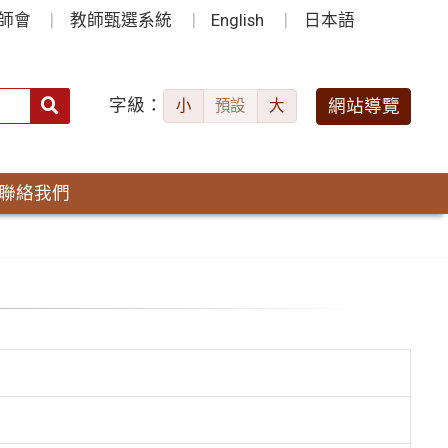
師會
教師甄選系統
English
日本語
字級：
送出
網站導覽
小
預設
大
搜
尋：
聯絡我們