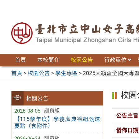
跳
至
主
要
內
容
區
首頁
本校簡介
校園公告
行政單位
首頁
>
校園公告
>
學生專區
>
2025天籟盃全國大
校園
相關公告
2026-08-05
訓育組
公告主旨
【115學年度】學務處典禮組甄選
要點（含附件）
發佈日期
2026-06-24
訓育組