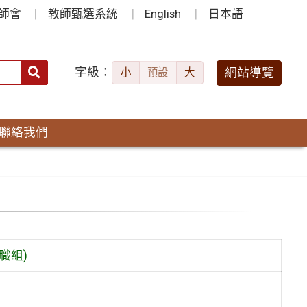
師會
教師甄選系統
English
日本語
字級：
送出
網站導覽
小
預設
大
搜
尋：
聯絡我們
職組)