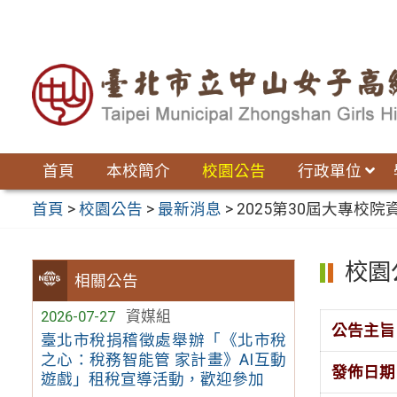
跳
至
主
要
內
容
區
首頁
本校簡介
校園公告
行政單位
首頁
>
校園公告
>
最新消息
>
2025第30屆大專校
校園
相關公告
2026-07-27
資媒組
公告主旨
臺北市稅捐稽徵處舉辦「《北市稅
之心：稅務智能管 家計畫》AI互動
發佈日期
遊戲」租稅宣導活動，歡迎參加