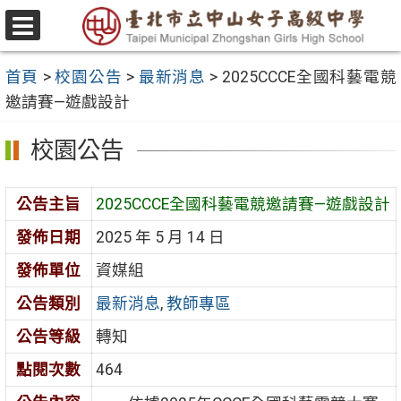
跳
至
選
主
單
首頁
>
校園公告
>
最新消息
>
2025CCCE全國科藝電競
要
邀請賽—遊戲設計
內
容
校園公告
區
公告主旨
2025CCCE全國科藝電競邀請賽—遊戲設計
發佈日期
2025 年 5 月 14 日
發佈單位
資媒組
公告類別
最新消息
,
教師專區
公告等級
轉知
點閱次數
464