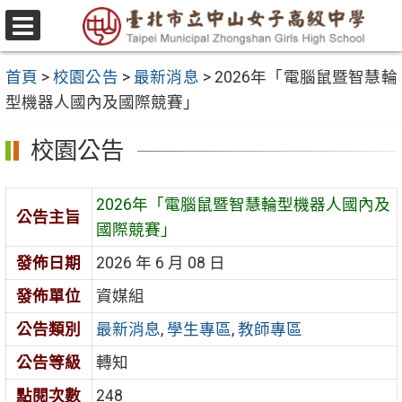
跳
至
選
主
單
首頁
>
校園公告
>
最新消息
>
2026年「電腦鼠暨智慧輪
要
型機器人國內及國際競賽」
內
容
校園公告
區
2026年「電腦鼠暨智慧輪型機器人國內及
公告主旨
國際競賽」
發佈日期
2026 年 6 月 08 日
發佈單位
資媒組
公告類別
最新消息
,
學生專區
,
教師專區
公告等級
轉知
點閱次數
248