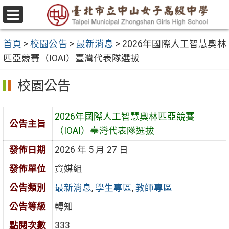
跳
至
選
主
單
首頁
>
校園公告
>
最新消息
>
2026年國際人工智慧奧林
要
匹亞競賽（IOAI）臺灣代表隊選拔
內
容
校園公告
區
2026年國際人工智慧奧林匹亞競賽
公告主旨
（IOAI）臺灣代表隊選拔
發佈日期
2026 年 5 月 27 日
發佈單位
資媒組
公告類別
最新消息
,
學生專區
,
教師專區
公告等級
轉知
點閱次數
333