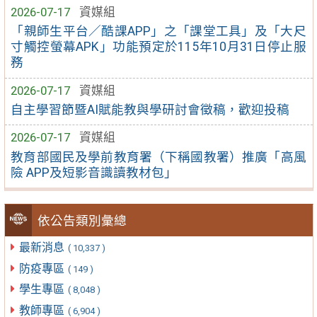
2026-07-17
資媒組
「親師生平台／酷課APP」之「課堂工具」及「大尺
寸觸控螢幕APK」功能預定於115年10月31日停止服
務
2026-07-17
資媒組
自主學習節暨AI賦能教與學研討會徵稿，歡迎投稿
2026-07-17
資媒組
教育部國民及學前教育署（下稱國教署）推廣「高風
險 APP及短影音識讀教材包」
依公告類別彙總
最新消息
( 10,337 )
防疫專區
( 149 )
學生專區
( 8,048 )
教師專區
( 6,904 )