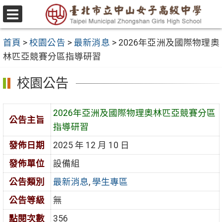
跳
至
選
主
單
首頁
>
校園公告
>
最新消息
>
2026年亞洲及國際物理奧
要
林匹亞競賽分區指導研習
內
容
校園公告
區
2026年亞洲及國際物理奧林匹亞競賽分區
公告主旨
指導研習
發佈日期
2025 年 12 月 10 日
發佈單位
設備組
公告類別
最新消息
,
學生專區
公告等級
無
點閱次數
356