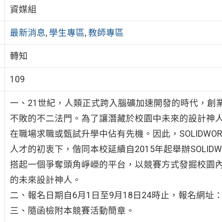
資媒組
最新消息
,
學生專區
,
教師專區
轉知
109
一、21世紀，人類正式跨入腦礦加速開發的時代，創
不敗的不二法門。為了讓潛藏於校園中未來的設計神
在職場求職或甄試升學中佔有先機。因此，SOLIDW
人才的初衷下，偕同本校延續自2015年起舉辦SOLI
搭起一個爭奪頭角崢嶸的平台，以競賽方式發掘校園內「
的未來設計神人。
二、報名日期自6月1日至9月18日24時止，報名網址：https://g
三、隨函檢附本競賽活動簡章。