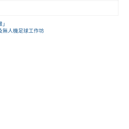
畫」
）及無人機足球工作坊