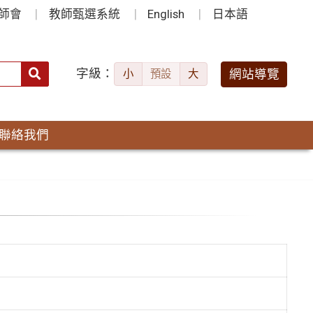
師會
教師甄選系統
English
日本語
字級：
送出
網站導覽
小
預設
大
搜
尋：
聯絡我們