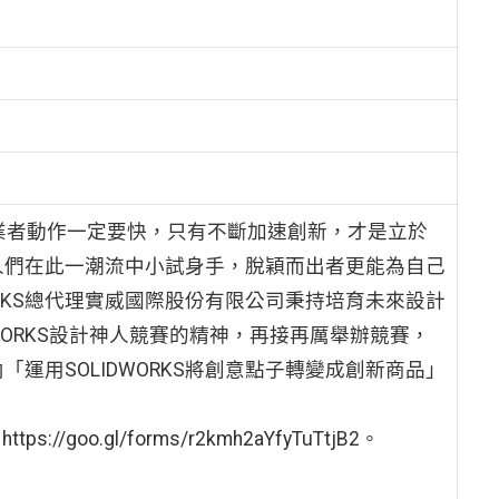
業者動作一定要快，只有不斷加速創新，才是立於
人們在此一潮流中小試身手，脫穎而出者更能為自己
ORKS總代理實威國際股份有限公司秉持培育未來設計
DWORKS設計神人競賽的精神，再接再厲舉辦競賽，
運用SOLIDWORKS將創意點子轉變成創新商品」
oo.gl/forms/r2kmh2aYfyTuTtjB2。