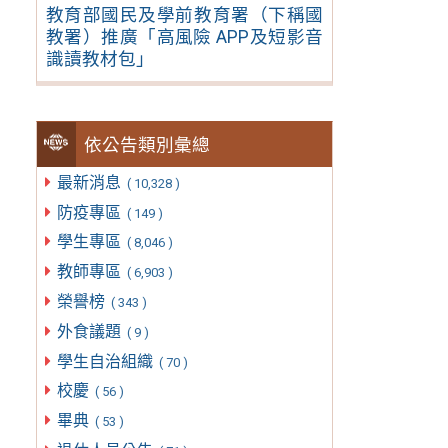
教育部國民及學前教育署（下稱國
教署）推廣「高風險 APP及短影音
識讀教材包」
依公告類別彙總
最新消息
( 10,328 )
防疫專區
( 149 )
學生專區
( 8,046 )
教師專區
( 6,903 )
榮譽榜
( 343 )
外食議題
( 9 )
學生自治組織
( 70 )
校慶
( 56 )
畢典
( 53 )