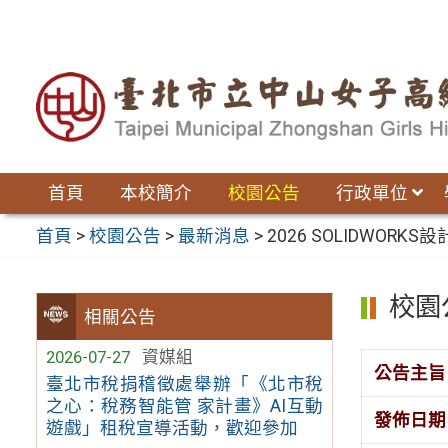
跳
至
主
要
內
容
區
首頁
本校簡介
校園公告
行政單位
首頁
>
校園公告
>
最新消息
>
2026 SOLIDWORK
校園
相關公告
2026-07-27
資媒組
公告主旨
臺北市稅捐稽徵處舉辦「《北市稅
之心：稅務智能管 家計畫》AI互動
發佈日期
遊戲」租稅宣導活動，歡迎參加